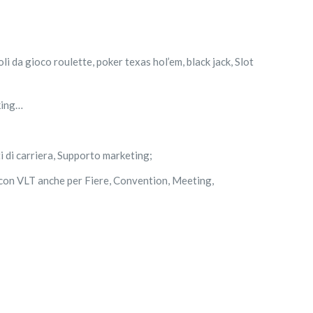
i da gioco roulette, poker texas hol’em, black jack, Slot
king…
 di carriera, Supporto marketing;
 con VLT anche per Fiere, Convention, Meeting,