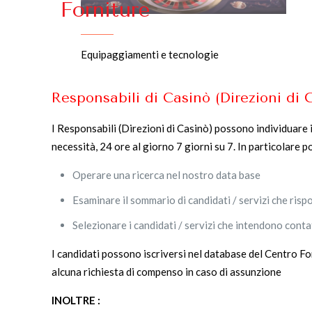
Forniture
Equipaggiamenti e tecnologie
Responsabili di Casinò (Direzioni di 
I Responsabili (Direzioni di Casinò) possono individuare i
necessità, 24 ore al giorno 7 giorni su 7. In particolare 
Operare una ricerca nel nostro data base
Esaminare il sommario di candidati / servizi che risp
Selezionare i candidati / servizi che intendono conta
I candidati possono iscriversi nel database del Centro 
alcuna richiesta di compenso in caso di assunzione
INOLTRE :