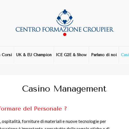
 Corsi
UK & EU Champion
ICE G2E & Show
Parlano di noi
Casi
Casino Management
formare del Personale ?
 ospitalità, forniture di materiali e nuove tecnologie per
ducazione è importante, sopratutto delle regole etiche e di