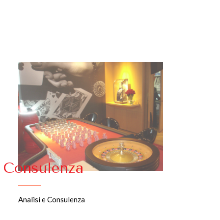
Consulenza
Analisi e Consulenza