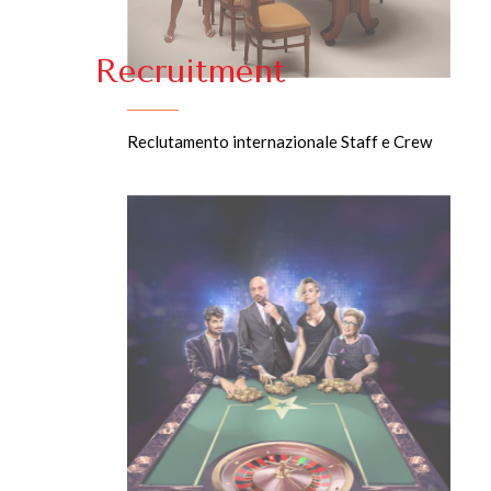
Recruitment
Reclutamento internazionale Staff e Crew