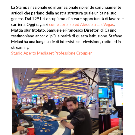
La Stampa nazionale ed internazionale riprende continuamente
articoli che parlano della nostra struttura quale unica nel suo
genere. Dal 1991 ci occupiamo di creare opportunità di lavoro e
carriera. Oggi ragazzi
come Lorenzo ed Alessio a Las Vegas
,
Mattia plurititolato, Samuele e Francesco Direttori di Casinò
testimoniano ancor di più la realtà di questa istituzione. Stefano
Melani ha una lunga serie di interviste in televisione, radio ed in
streaming.
Studio Aperto Mediaset Professione Croupier
Previous
Next