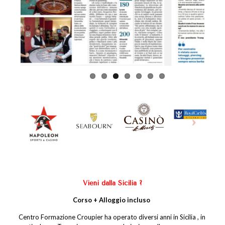
Vieni dalla Sicilia ?
Corso + Alloggio incluso
Centro Formazione Croupier ha operato diversi anni in Sicilia , in