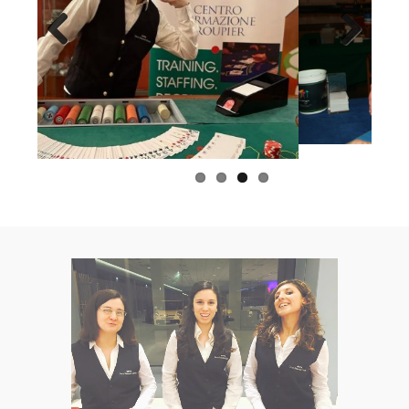
Previous
Next