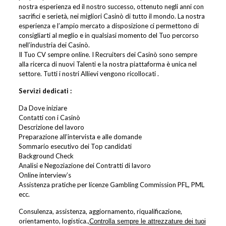
sacrifici e serietà, nei migliori Casinò di tutto il mondo. La nostra
esperienza e l’ampio mercato a disposizione ci permettono di
consigliarti al meglio e in qualsiasi momento del Tuo percorso
nell’industria dei Casinò.
Il Tuo CV sempre online. I Recruiters dei Casinò sono sempre
alla ricerca di nuovi Talenti e la nostra piattaforma è unica nel
settore. Tutti i nostri Allievi vengono ricollocati .
Servizi dedicati :
Da Dove iniziare
Contatti con i Casinò
Descrizione del lavoro
Preparazione all’intervista e alle domande
Sommario esecutivo dei Top candidati
Background Check
Analisi e Negoziazione dei Contratti di lavoro
Online interview’s
Assistenza pratiche per licenze Gambling Commission PFL, PML
ecc.
Consulenza, assistenza, aggiornamento, riqualificazione,
orientamento, logistica.,
Controlla sempre le attrezzature dei tuoi
formatori,
una formazione solo su carte e gettoni non è