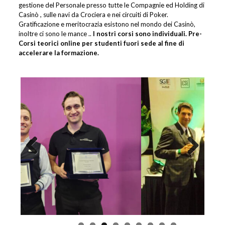
gestione del Personale presso tutte le Compagnie ed Holding di
Casinò , sulle navi da Crociera e nei circuiti di Poker.
Gratificazione e meritocrazia esistono nel mondo dei Casinò,
inoltre ci sono le mance ..
I nostri corsi sono individuali. Pre-
Corsi teorici online per studenti fuori sede al fine di
accelerare la formazione.
Previous
Next