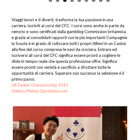
Viaggi lavori e ti diverti, trasforma la tua passione in una
carriera, iscriviti ai corsi del CFC. I corsi sono anche in parte da
remoto e sono certificati dalla gambling Commission britannica
e grazie ai consolidati rapporti con le più importanti Compagnie
la Scuola è in grado di collocare tutti i propri Allievi in un Casinò
alla fine del corso comprese le navi da crociera. Entrare ed
iscriversi ali corsi del CFC significa essere pronti a cogliere le
sfide in tempo reale che questa professione offre. Significa
essere pronti con serietà e sacrificio a sfruttare tutte le
opportunità di carriera. Superare con successo la selezione è il
primo passo.
UK Dealer Championship 2015
Stefano Melani Quotidiano.net