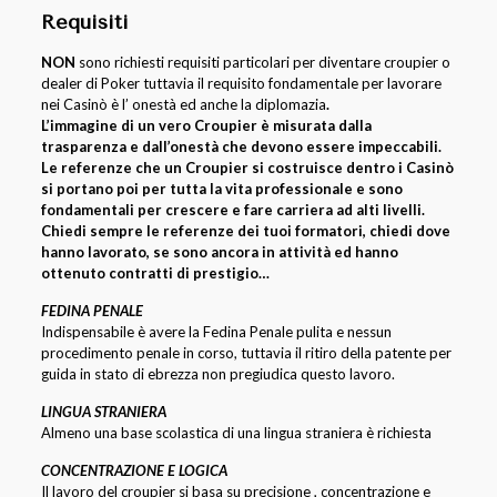
Requisiti
NON
sono richiesti requisiti particolari per diventare croupier o
dealer di Poker tuttavia il requisito fondamentale per lavorare
nei Casinò è l’ onestà ed anche la diplomazia
.
L’immagine di un vero Croupier è misurata dalla
trasparenza e dall’onestà che devono essere impeccabili.
Le referenze che un Croupier si costruisce dentro i Casinò
si portano poi per tutta la vita professionale e sono
fondamentali per crescere e fare carriera ad alti livelli.
Chiedi sempre le referenze dei tuoi formatori, chiedi dove
hanno lavorato, se sono ancora in attività ed hanno
ottenuto contratti di prestigio…
FEDINA PENALE
Indispensabile è avere la Fedina Penale pulita e nessun
procedimento penale in corso, tuttavia il ritiro della patente per
guida in stato di ebrezza non pregiudica questo lavoro.
LINGUA STRANIERA
Almeno una base scolastica di una lingua straniera è richiesta
CONCENTRAZIONE E LOGICA
Il lavoro del croupier si basa su precisione , concentrazione e
logica.