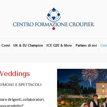
 Corsi
UK & EU Champion
ICE G2E & Show
Parlano di noi
Casi
Weddings
RIMONI E SPETTACOLI
are dirigenti, collaboratori,
 nuovo prodotto?