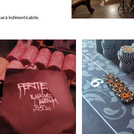
sarà indimenticabile.