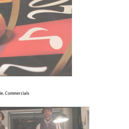
ie, Commercials