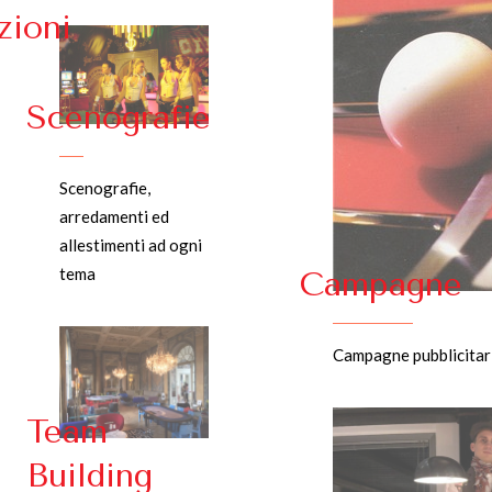
zioni
Scenografie
Scenografie,
arredamenti ed
allestimenti ad ogni
tema
Campagne
Campagne pubblicitar
Team
Building