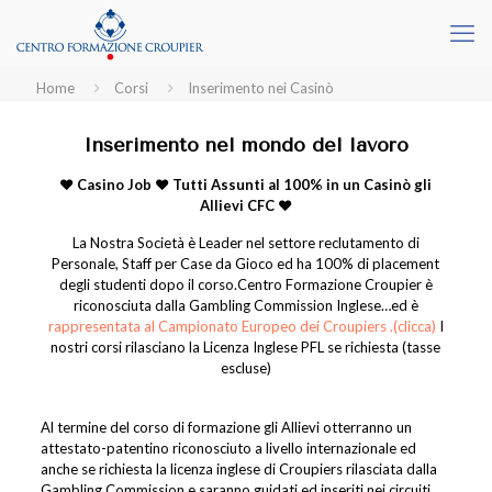
Home
Corsi
Inserimento nei Casinò
Inserimento nel mondo del lavoro
♥ Casino Job ♥ Tutti Assunti al 100% in un Casinò gli
Allievi CFC ♥
La Nostra Società è Leader nel settore reclutamento di
Personale, Staff per Case da Gioco ed ha 100% di placement
degli studenti dopo il corso.Centro Formazione Croupier è
riconosciuta dalla Gambling Commission Inglese…ed è
rappresentata al Campionato Europeo dei Croupiers .(clicca)
I
nostri corsi rilasciano la Licenza Inglese PFL se richiesta (tasse
escluse)
Al termine del corso di formazione gli Allievi otterranno un
attestato-patentino riconosciuto a livello internazionale ed
anche se richiesta la licenza inglese di Croupiers rilasciata dalla
Gambling Commission e saranno guidati ed inseriti nei circuiti