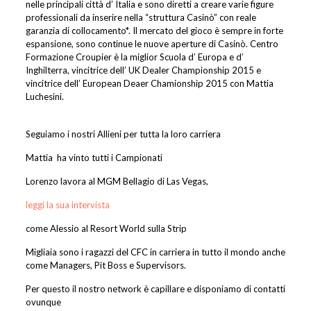
nelle principali città d’ Italia e sono diretti a creare varie figure
professionali da inserire nella “struttura Casinò” con reale
garanzia di collocamento*. Il mercato del gioco è sempre in forte
espansione, sono continue le nuove aperture di Casinò. Centro
Formazione Croupier è la miglior Scuola d’ Europa e d’
Inghilterra, vincitrice dell’ UK Dealer Championship 2015 e
vincitrice dell’ European Deaer Chamionship 2015 con Mattia
Luchesini.
Seguiamo i nostri Allieni per tutta la loro carriera
Mattia ha vinto tutti i Campionati
Lorenzo lavora al MGM Bellagio di Las Vegas,
leggi la sua intervista
come Alessio al Resort World sulla Strip
Migliaia sono i ragazzi del CFC in carriera in tutto il mondo anche
come Managers, Pit Boss e Supervisors.
Per questo il nostro network è capillare e disponiamo di contatti
ovunque