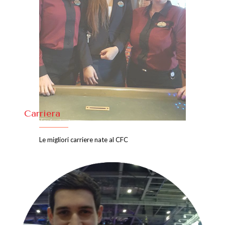
Carriera
Le migliori carriere nate al CFC